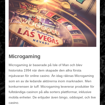
Microgaming
Microgaming är baserade på Isle of Man och blev
historiska 1994 när dem skapade den allra första
mjukvaran för online casino. Än idag räknas Microgaming
som en av de ledande aktörerna inom marknaden. Men
konkurrensen är tuff. Microgaming levererar produkter för
fullständiga casinon på alla sorters plattformar, inklusive
mobila enheter. De erbjuder även bingo, oddsspel, och live
casino.