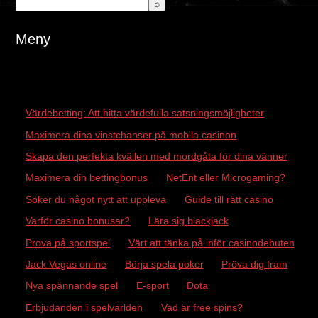
Meny
—————————————-
Värdebetting: Att hitta värdefulla satsningsmöjligheter
Maximera dina vinstchanser på mobila casinon
Skapa den perfekta kvällen med mordgåta för dina vänner
Maximera din bettingbonus
NetEnt eller Microgaming?
Söker du något nytt att uppleva
Guide till rätt casino
Varför casino bonusar?
Lära sig blackjack
Prova på sportspel
Värt att tänka på inför casinodebuten
Jack Vegas online
Börja spela poker
Pröva dig fram
Nya spännande spel
E-sport
Dota
Erbjudanden i spelvärlden
Vad är free spins?